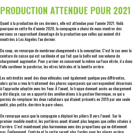
PRODUCTION ATTENDUE POUR 2021
Quant à la production de ces derniers, elle est attendue pour l’année 2021. Voilà
pourquoi en cette fin d’année 2020, la compagnie a choisi de nous montrer des
versions se rapprochant davantage de la production que celles qui avaient été
montrées à Los Angeles l’an dernier.
Du coup, on remarque de nombreux changements à la conception. C’est le cas avec la
ceinture de caisse qui est surélevée et qui fait que la boîte voit son volume de
chargement augmenter. Pour y arriver en conservant la même surface vitrée, il a donc
fallu surélever le parebrise, les vitres latérales et la lunette arrière.
Les extrémités avant des deux véhicules sont également quelque peu différentes,
alors qu’on a revu le traitement des phares superposés qui correspondent désormais
à l’approche adoptée avec les feux. À l’avant, la trappe donnant accès au chargement
a été élargie, car on a apporté des améliorations à la gestion thermique, ce qui a
permis de remplacer les deux radiateurs qui étaient présents en 2019 par une seule
unité, plus petite, derrière le pare-chocs.
On remarque aussi que la compagnie a déplacé les piliers B vers l’avant. Sur le
premier modèle montré, les portières avant étaient plus longues que celles situées à
l’arrière. C’est maintenant plus harmonieux avec des proportions qui ne détonnent
pas. Évidemment, l’entrée et la sortie seront plus faciles pour les places arrière.