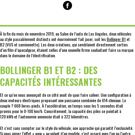
À la fin du mois de novembre 2019, au Salon de l’auto de Los Angeles, deux véhicules
au style passablement distincts ont énormément fait jaser, soit les
Bollinger B1
et
B2 (VUS et camionnette). Les deux créations, qui semblaient directement sorties
d’un film d’apocalypse, étaient celles d’une nouvelle firme souhaitant faire sa marque
dans le domaine de l’électrification.
BOLLINGER B1 ET B2 : DES
CAPACITÉS INTÉRESSANTES
Et ce qu’on nous annonçait de ce côté avait de quoi faire saliver. Une configuration à
deux moteurs électriques proposant une puissance combinée de 614 chevaux. Le
couple ? 668 livres-pieds. À l’accélération, un temps sous les 5 secondes était
promis pour le 0-100 km/h. Concrètement, la capacité des piles se pointait à
120 kWh et l’autonomie annoncée était à 322 kilomètres.
Et c’est sans compter sur le style du véhicule, une approche qui garantit l’exclusivité.
Si vous aimez l’effet « wow » au volant d’un modèle, c’est assuré avec l’un ou l’autre