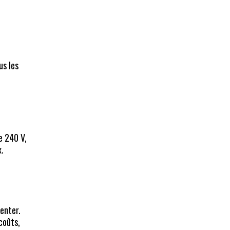
us les
e 240 V,
x.
enter.
coûts,