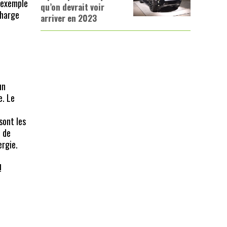
 exemple
qu’on devrait voir
charge
arriver en 2023
un
e. Le
sont les
e de
ergie.
!