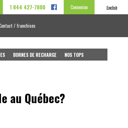
1 844 427-7800
Connexion
English
Contact / franchises
LES
BORNES DE RECHARGE
NOS TOPS
lle au Québec?