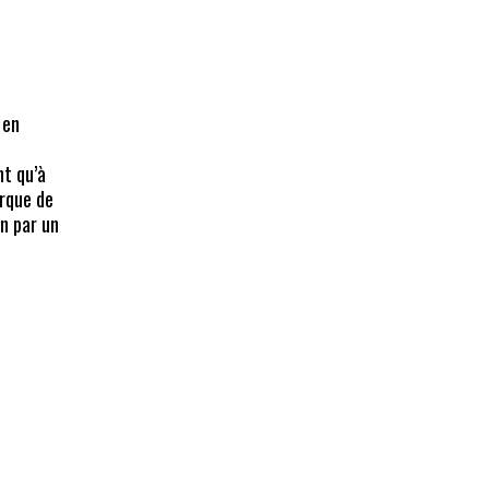
 en
t qu’à
arque de
on par un