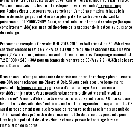
Vous ne connaissez pas les caractéristiques de votre véhicule?
Le guide conçu
par
Roulons électrique
pourra vous renseigner. L’ampérage maximal à laquelle la
borne de recharge pourrait être à son plein potentiel se trouve en divisant la
puissance du CE X1000/240V. Aussi, on peut calculer le temps de recharge (lorsque
complètement vide) par un calcul théorique de la grosseur de la batterie / puissance
de recharge.
Prenons par exemple la Chevrolet Bolt 2017-2019, sa batterie est de 60 kWh et son
chargeur embarqué est de 7,2 kW, ce qui veut dire qu’elle ne chargera pas plus vite
que 7,2 kW par heure, même si on voulait lui en donner plus. L’ampérage maximal est
7,2 X 1000 / 240 = 30A pour un temps de recharge de 60kWh / 7,2 = 8,33h si elle est
complètement vide.
Dans ce cas, il n’est pas nécessaire de choisir une borne de recharge plus puissante
que 30A pour recharger une Chevrolet Bolt. Si vous choisissez une borne moins
puissante,
le temps de recharge
en sera d’autant allongé. Autre facteur à
considérer :
le futur
. Votre nouvelle voiture sera-t-elle votre dernière voiture
électrique? À moins d’être d’un âge avancé… probablement que non! Or, on sait que
les batteries des véhicules électriques ne feront qu’augmenter de capacité et les CE
aussi (probablement pour que le temps de recharge ne dépasse jamais une nuit de
10h). Il serait alors préférable de choisir un modèle de borne plus puissante pour
tirer le plein potentiel de votre véhicule et aussi prévoir le bon filage lors de
l’installation de la borne.