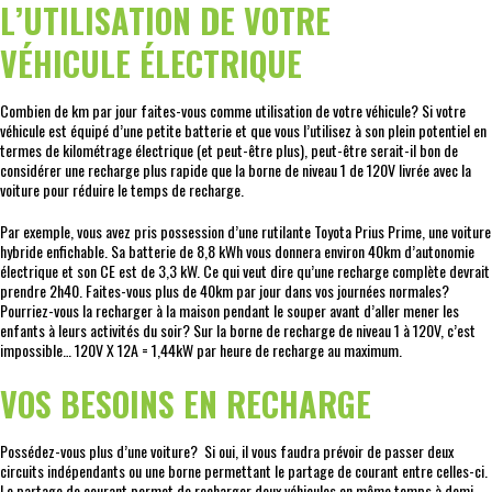
L’UTILISATION DE VOTRE
VÉHICULE ÉLECTRIQUE
Combien de km par jour faites-vous comme utilisation de votre véhicule? Si votre
véhicule est équipé d’une petite batterie et que vous l’utilisez à son plein potentiel en
termes de kilométrage électrique (et peut-être plus), peut-être serait-il bon de
considérer une recharge plus rapide que la borne de niveau 1 de 120V livrée avec la
voiture pour réduire le temps de recharge.
Par exemple, vous avez pris possession d’une rutilante Toyota Prius Prime, une voiture
hybride enfichable. Sa batterie de 8,8 kWh vous donnera environ 40km d’autonomie
électrique et son CE est de 3,3 kW. Ce qui veut dire qu’une recharge complète devrait
prendre 2h40. Faites-vous plus de 40km par jour dans vos journées normales?
Pourriez-vous la recharger à la maison pendant le souper avant d’aller mener les
enfants à leurs activités du soir? Sur la borne de recharge de niveau 1 à 120V, c’est
impossible… 120V X 12A = 1,44kW par heure de recharge au maximum.
VOS BESOINS EN RECHARGE
Possédez-vous plus d’une voiture? Si oui, il vous faudra prévoir de passer deux
circuits indépendants ou une borne permettant le partage de courant entre celles-ci.
Le partage de courant permet de recharger deux véhicules en même temps à demi