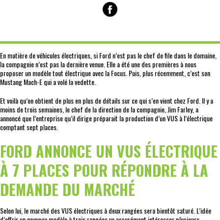
En matière de véhicules électriques, si Ford n’est pas le chef de file dans le domaine,
la compagnie n’est pas la dernière venue. Elle a été une des premières à nous
proposer un modèle tout électrique avec la Focus. Puis, plus récemment, c’est son
Mustang Mach-E qui a volé la vedette.
Et voilà qu’on obtient de plus en plus de détails sur ce qui s’en vient chez Ford. Il y a
moins de trois semaines, le chef de la direction de la compagnie, Jim Farley, a
annoncé que l’entreprise qu’il dirige préparait la production d’un VUS à l’électrique
comptant sept places.
FORD ANNONCE UN VUS ÉLECTRIQUE
À 7 PLACES POUR RÉPONDRE À LA
DEMANDE DU MARCHÉ
Selon lui, le marché des VUS électriques à deux rangées sera bientôt saturé. L’idée
d’offrir un nouveau modèle à trois rangées va assurément intéresser plusieurs