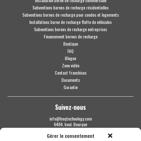
Installation borne de recharge commerciale
Subventions bornes de recharge résidentielles
Subventions bornes de recharge pour condos et logements
Installations borne de recharge flotte de véhicules
Subventions bornes de recharge entreprises
Financement bornes de recharge
Boutique
FAQ
Blogue
Zone vidéo
Contact franchises
Documents
Garantie
Suivez-nous
info@beqtechnology.com
6484, boul. Bourque
Sherbrooke QC J1N 1H3
Gérer le consentement
1 844 427-7800