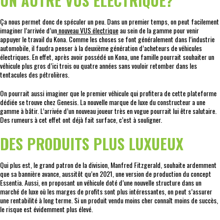
UN AUTRE VUS ÉLECTRIQUE?
Ça nous permet donc de spéculer un peu. Dans un premier temps, on peut facilement
imaginer l’arrivée d’un
nouveau VUS électrique
au sein de la gamme pour venir
appuyer le travail du Kona. Comme les choses se font généralement dans l’industrie
automobile, il faudra penser à la deuxième génération d’acheteurs de véhicules
électriques. En effet, après avoir possédé un Kona, une famille pourrait souhaiter un
véhicule plus gros d’ici trois ou quatre années sans vouloir retomber dans les
tentacules des pétrolières.
On pourrait aussi imaginer que le premier véhicule qui profitera de cette plateforme
dédiée se trouve chez Genesis. La nouvelle marque de luxe du constructeur a une
gamme à bâtir. L’arrivée d’un nouveau joueur très en vogue pourrait lui être salutaire.
Des rumeurs à cet effet ont déjà fait surface, c’est à souligner.
DES PRODUITS PLUS LUXUEUX
Qui plus est, le grand patron de la division, Manfred Fitzgerald, souhaite ardemment
que sa bannière avance, aussitôt qu’en 2021, une version de production du concept
Essentia. Aussi, en proposant un véhicule doté d’une nouvelle structure dans un
marché de luxe où les marges de profits sont plus intéressantes, on peut s’assurer
une rentabilité à long terme. Si un produit vendu moins cher connaît moins de succès,
le risque est évidemment plus élevé.