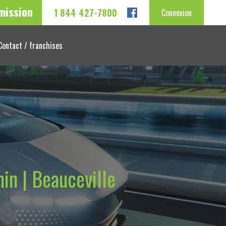
mission
1 844 427-7800
Connexion
Contact / franchises
in | Beauceville