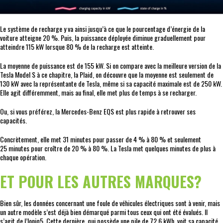
Le système de recharge y va ainsi jusqu’à ce que le pourcentage d’énergie de la
voiture atteigne 20 %. Puis, la puissance déployée diminue graduellement pour
atteindre 115 kW lorsque 80 % de la recharge est atteinte.
La moyenne de puissance est de 155 kW. Si on compare avec la meilleure version de la
Tesla Model S à ce chapitre, la Plaid, on découvre que la moyenne est seulement de
130 kW avec la représentante de Tesla, même si sa capacité maximale est de 250 kW.
Elle agit différemment, mais au final, elle met plus de temps à se recharger.
Ou, si vous préférez, la Mercedes-Benz EQS est plus rapide à retrouver ses
capacités.
Concrètement, elle met 31 minutes pour passer de 4 % à 80 % et seulement
25 minutes pour croître de 20 % à 80 %. La Tesla met quelques minutes de plus à
chaque opération.
ET POUR LES AUTRES MARQUES?
Bien sûr, les données concernant une foule de véhicules électriques sont à venir, mais
un autre modèle s’est déjà bien démarqué parmi tous ceux qui ont été évalués. Il
s’agit de l’Ioniq5. Cette dernière, qui possède une pile de 72,6 kWh, voit sa capacité