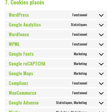
7. Cookies placés
WordPress
Fonctionnel
Consent
to
service
Google Analytics
Statistiques
Consent
wordpress
to
service
Wordfence
Fonctionnel
Consent
google-
to
analytics
service
WPML
Fonctionnel
Consent
wordfence
to
service
Google Fonts
Marketing
Consent
wpml
to
service
Google reCAPTCHA
Marketing
Consent
google-
to
fonts
service
Google Maps
Marketing
Consent
google-
to
recaptcha
service
Complianz
Fonctionnel
Consent
google-
to
maps
service
WooCommerce
Fonctionnel
Consent
complianz
to
service
Google Adsense
Statistiques, Marketing
Consent
woocommerc
to
service