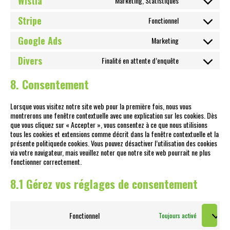
Wistia
Marketing, Statistiques
Consent
google-
to
adsense
service
Stripe
Fonctionnel
Consent
wistia
to
service
Google Ads
Marketing
Consent
stripe
to
service
Divers
Finalité en attente d’enquête
Consent
google-
to
ads
service
8. Consentement
divers
Lorsque vous visitez notre site web pour la première fois, nous vous
montrerons une fenêtre contextuelle avec une explication sur les cookies. Dès
que vous cliquez sur « Accepter », vous consentez à ce que nous utilisions
tous les cookies et extensions comme décrit dans la fenêtre contextuelle et la
présente politiquede cookies. Vous pouvez désactiver l’utilisation des cookies
via votre navigateur, mais veuillez noter que notre site web pourrait ne plus
fonctionner correctement.
8.1 Gérez vos réglages de consentement
Fonctionnel
Toujours activé