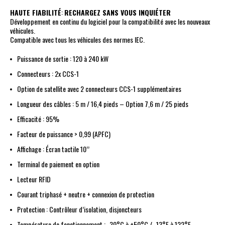
HAUTE FIABILITÉ
:
RECHARGEZ SANS VOUS INQUIÉTER
Développement en continu du logiciel pour la compatibilité avec les nouveaux
véhicules.
Compatible avec tous les véhicules des normes IEC.
Puissance de sortie : 120 à 240 kW
Connecteurs : 2x CCS-1
Option de satellite avec 2 connecteurs CCS-1 supplémentaires
Longueur des câbles : 5 m / 16,4 pieds – Option 7,6 m / 25 pieds
Efficacité : 95%
Facteur de puissance > 0,99 (APFC)
Affichage : Écran tactile 10’’
Terminal de paiement en option
Lecteur RFID
Courant triphasé + neutre + connexion de protection
Protection : Contrôleur d’isolation, disjoncteurs
Température de fonctionnement : -30°C à +50°C / -13°F à 122°F