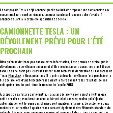
La compagnie Tesla a déjà annoncé qu’elle souhaitait proposer une camionnette aux
consommateurs nord-américains. Jusqu’à maintenant, aucune date n’avait été
annoncée quant à la première apparition de celle-ci.
CAMIONNETTE TESLA : UN
DÉVOILEMENT PRÉVU POUR L’ÉTÉ
PROCHAIN
Bien qu’on ne détienne pas encore cette information, il est permis de croire que le
dévoilement de ce véhicule qui promet d’être révolutionnaire aurait lieu plus tôt que
tard. Et on ne parle pas ici d’une rumeur, mais bien d’une déclaration du fondateur de
Tesla,
Elon Musk
. « Nous pourrions être prêts à dévoiler le véhicule l’été prochain », a-
t-il déclaré lors d’une téléconférence visant à faire connaître les résultats de son
entreprise lors du quatrième trimestre de l’année 2018.
À propos de sa future camionnette, il a aussi déclaré via son compte Twitter que
cette dernière posséderait un couple démentiel et une suspension qui s’ajuste
automatiquement lorsque des charges sont montées à l’arrière. Le système à deux
moteurs et la traction à quatre roues seraient également des éléments standard du
véhicule. Il a aussi mentionné que son produit avancerait des prises de courant qui