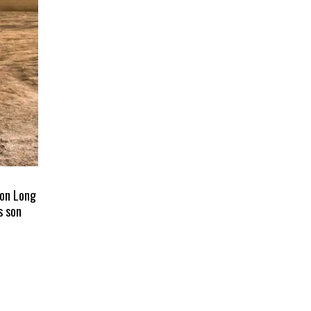
ion Long
s son