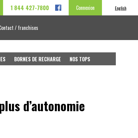
1 844 427-7800
Connexion
English
Contact / franchises
LES
BORNES DE RECHARGE
NOS TOPS
 plus d’autonomie