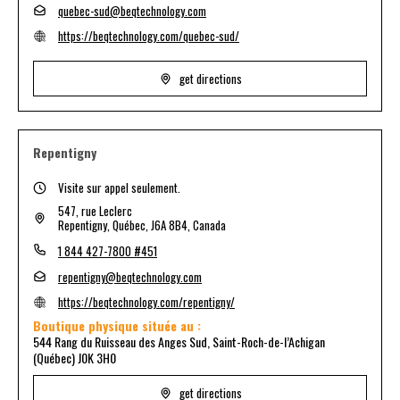
quebec-sud@beqtechnology.com
https://beqtechnology.com/quebec-sud/
get directions
Repentigny
Visite sur appel seulement.
547, rue Leclerc
Repentigny, Québec, J6A 8B4, Canada
1 844 427-7800 #451
repentigny@beqtechnology.com
https://beqtechnology.com/repentigny/
Boutique physique située au :
544 Rang du Ruisseau des Anges Sud, Saint-Roch-de-l’Achigan
(Québec) J0K 3H0
get directions