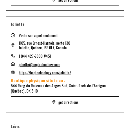
Joliette
Visite sur appel seulement.
1105, rue Ernest-Harnois, porte 130
Joliette, Québec, J6E 0L7, Canada
1 844 427-7800 #451
joliette@beqtechnology.com
https://beqtechnology.com/joliette/
Boutique physique située au :
544 Rang du Ruisseau des Anges Sud, Saint-Roch-de-l’Achigan
(Québec) J0K 3H0
get directions
Lévis