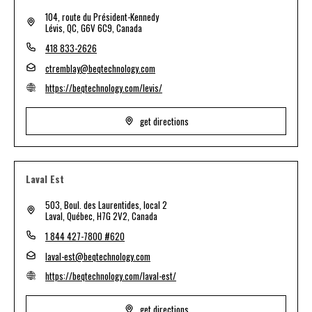
104, route du Président-Kennedy
Lévis, QC, G6V 6C9, Canada
418 833-2626
ctremblay@beqtechnology.com
https://beqtechnology.com/levis/
get directions
Laval Est
503, Boul. des Laurentides, local 2
Laval, Québec, H7G 2V2, Canada
1 844 427-7800 #620
laval-est@beqtechnology.com
https://beqtechnology.com/laval-est/
get directions