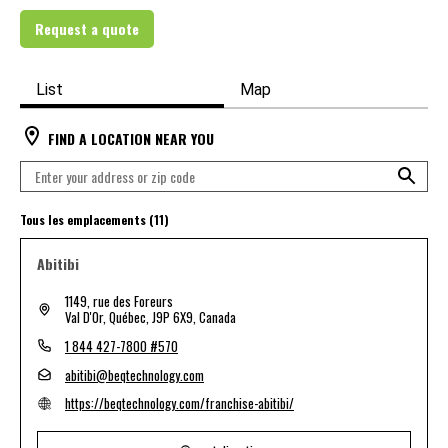
Request a quote
List
Map
FIND A LOCATION NEAR YOU
Tous les emplacements (11)
Abitibi
1149, rue des Foreurs
Val D'Or, Québec, J9P 6X9, Canada
1 844 427-7800 #570
abitibi@beqtechnology.com
https://beqtechnology.com/franchise-abitibi/