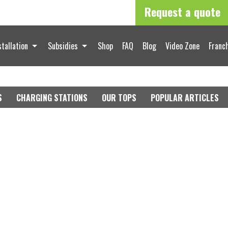
Request a quote
stallation
Subsidies
Shop
FAQ
Blog
Video Zone
Franch
S
CHARGING STATIONS
OUR TOPS
POPULAR ARTICLES