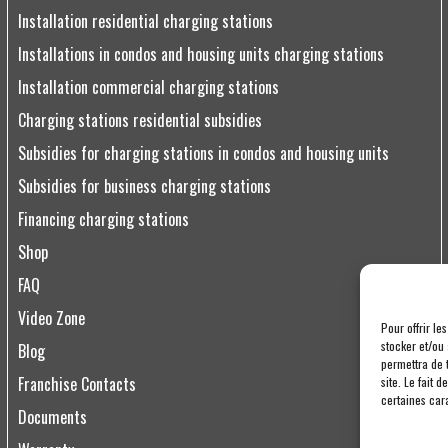
Installation residential charging stations
Installations in condos and housing units charging stations
Installation commercial charging stations
Charging stations residential subsidies
Subsidies for charging stations in condos and housing units
Subsidies for business charging stations
Financing charging stations
Shop
FAQ
Video Zone
Pour offrir le
stocker et/ou
Blog
permettra de 
Franchise Contacts
site. Le fait 
certaines cara
Documents