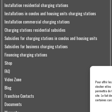
Installation residential charging stations
Installations in condos and housing units charging stations
Installation commercial charging stations
Charging stations residential subsidies
Subsidies for charging stations in condos and housing units
Subsidies for business charging stations
Financing charging stations
Shop
FAQ
Video Zone
Pour offrir le
stocker et/ou
Blog
permettra de 
Franchise Contacts
site. Le fait 
certaines cara
Documents