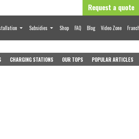
Request a quote
stallation
Subsidies
Shop
FAQ
Blog
Video Zone
Franch
S
CHARGING STATIONS
OUR TOPS
POPULAR ARTICLES